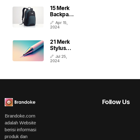
Indonesia
15 Merk
Backpack
Pria
Apr 15,
Terbaik
2024
Di
Indonesia
21 Merk
Stylus
Pen
Jul 25,
Terbaik
2024
Di
Indonesia
Follow Us
Brandoke.com
adalah Website
berisi informasi
produk dan