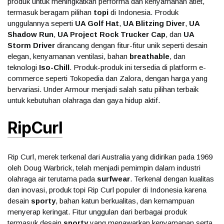
produk untuk meningkatkan performa dan kenyamanan atlet,
termasuk beragam pilihan
topi
di Indonesia. Produk
unggulannya seperti
UA Golf Hat
,
UA Blitzing Diver
,
UA
Shadow Run
,
UA Project Rock Trucker Cap
, dan
UA
Storm Driver
dirancang dengan fitur-fitur unik seperti desain
elegan, kenyamanan ventilasi, bahan
breathable
, dan
teknologi
Iso-Chill
. Produk-produk ini tersedia di platform e-
commerce seperti Tokopedia dan Zalora, dengan harga yang
bervariasi. Under Armour menjadi salah satu pilihan terbaik
untuk kebutuhan olahraga dan gaya hidup aktif.
RipCurl
Rip Curl, merek terkenal dari Australia yang didirikan pada 1969
oleh Doug Warbrick, telah menjadi pemimpin dalam industri
olahraga air terutama pada
surfwear
. Terkenal dengan kualitas
dan inovasi, produk topi Rip Curl populer di Indonesia karena
desain
sporty
, bahan katun berkualitas, dan kemampuan
menyerap keringat. Fitur unggulan dari berbagai produk
termasuk desain
sporty
yang menawarkan kenyamanan serta