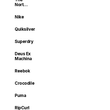
North
Face
Nike
Quiksilver
Superdry
Deus Ex
Machina
Reebok
Crocodile
Puma
RipCurl