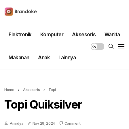
Elektronik
Komputer
Aksesoris
Wanita
Makanan
Anak
Lainnya
Home
›
Aksesoris
›
Topi
Topi Quiksilver
Anindya
Nov 29, 2024
Comment