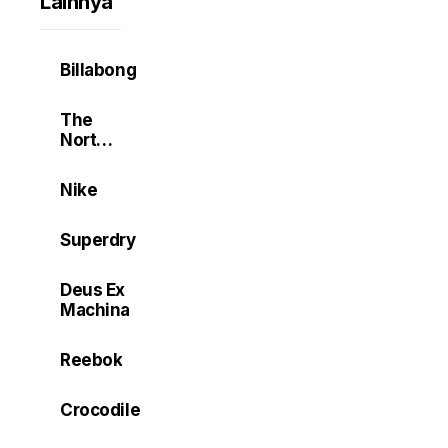
Lainnya
Billabong
The
North
Face
Nike
Superdry
Deus Ex
Machina
Reebok
Crocodile