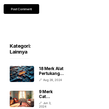
Kategori:
Lainnya
18 Merk Alat
Pertukangan
Terbaik Di
Aug 28, 2024
Indonesia
9 Merk
Cat
Interior
Jun 3,
Terbaik
2024