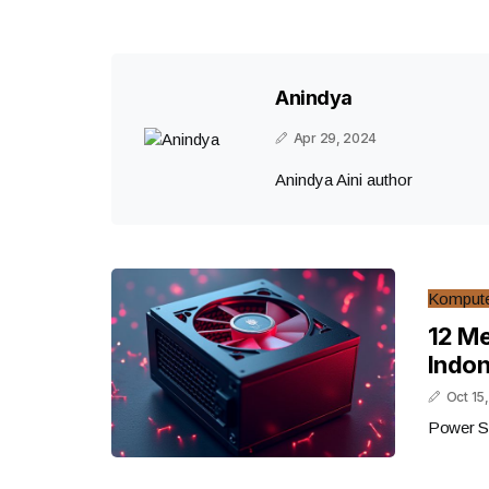
Anindya
Apr 29, 2024
Anindya Aini author
Komput
12 Me
Indon
Oct 15
Power S