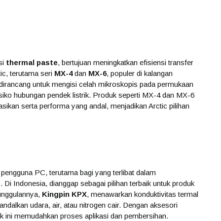
si
thermal paste
, bertujuan meningkatkan efisiensi transfer
ic, terutama seri
MX-4
dan
MX-6
, populer di kalangan
 dirancang untuk mengisi celah mikroskopis pada permukaan
isiko hubungan pendek listrik. Produk seperti MX-4 dan MX-6
ikan serta performa yang andal, menjadikan Arctic pilihan
 pengguna PC, terutama bagi yang terlibat dalam
g
. Di Indonesia, dianggap sebagai pilihan terbaik untuk produk
 unggulannya,
Kingpin KPX
, menawarkan konduktivitas termal
alkan udara, air, atau nitrogen cair. Dengan aksesori
duk ini memudahkan proses aplikasi dan pembersihan.