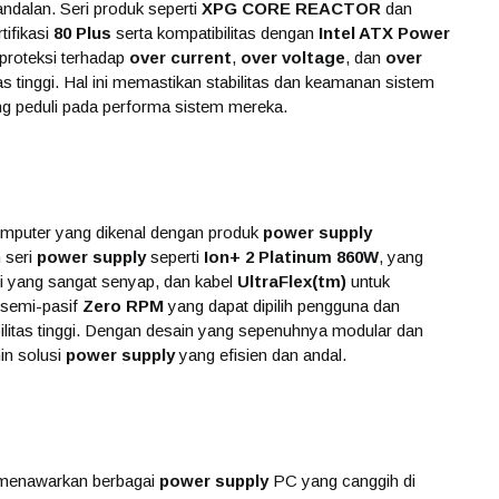
ndalan. Seri produk seperti
XPG CORE REACTOR
dan
tifikasi
80 Plus
serta kompatibilitas dengan
Intel ATX Power
 proteksi terhadap
over current
,
over voltage
, dan
over
as tinggi. Hal ini memastikan stabilitas dan keamanan sistem
ng peduli pada performa sistem mereka.
komputer yang dikenal dengan produk
power supply
 seri
power supply
seperti
Ion+ 2 Platinum 860W
, yang
si yang sangat senyap, dan kabel
UltraFlex(tm)
untuk
e semi-pasif
Zero RPM
yang dapat dipilih pengguna dan
litas tinggi. Dengan desain yang sepenuhnya modular dan
in solusi
power supply
yang efisien dan andal.
, menawarkan berbagai
power supply
PC yang canggih di