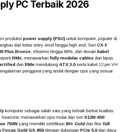
ply PC Terbaik 2026
lam produksi
power supply (PSU)
untuk komputer, populer di
ngkau dari kelas entry-level hingga high-end. Seri
CX-F
 80 Plus Bronze
, efisiensi hingga 88%, dan desain
kabel
seperti
RMx
, menawarkan
fully modular cables
dan kipas
rtified
dan
RMe
mendukung
ATX 3.0
serta kabel 12 pin VH
pengalaman pengguna yang andal dengan opsi yang sesuai
ly
komputer sebagai salah satu yang terbaik berkat kualitas
ia, Seasonic menawarkan opsi mulai dari seri
S12III-650
lus 750W
yang memiliki sertifikasi
80+ Gold
dan fitur
full
ga
Focus Gold GX-850
dengan dukungan
PCIe 5.0
dan daya