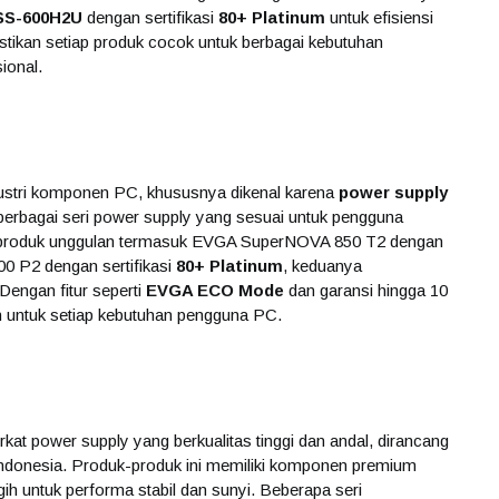
SS-600H2U
dengan sertifikasi
80+ Platinum
untuk efisiensi
astikan setiap produk cocok untuk berbagai kebutuhan
ional.
ustri komponen PC, khususnya dikenal karena
power supply
 berbagai seri power supply yang sesuai untuk pengguna
 produk unggulan termasuk EVGA SuperNOVA 850 T2 dengan
 P2 dengan sertifikasi
80+ Platinum
, keduanya
 Dengan fitur seperti
EVGA ECO Mode
dan garansi hingga 10
en untuk setiap kebutuhan pengguna PC.
at power supply yang berkualitas tinggi dan andal, dirancang
Indonesia. Produk-produk ini memiliki komponen premium
gih untuk performa stabil dan sunyi. Beberapa seri