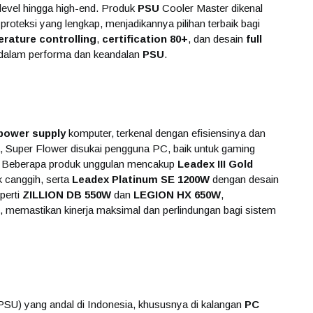
-level hingga high-end. Produk
PSU
Cooler Master dikenal
r proteksi yang lengkap, menjadikannya pilihan terbaik bagi
rature controlling
,
certification 80+
, dan desain
full
i dalam performa dan keandalan
PSU
.
power supply
komputer, terkenal dengan efisiensinya dan
a, Super Flower disukai pengguna PC, baik untuk gaming
a. Beberapa produk unggulan mencakup
Leadex III Gold
 canggih, serta
Leadex Platinum SE 1200W
dengan desain
perti
ZILLION DB 550W
dan
LEGION HX 650W
,
ap, memastikan kinerja maksimal dan perlindungan bagi sistem
SU) yang andal di Indonesia, khususnya di kalangan
PC