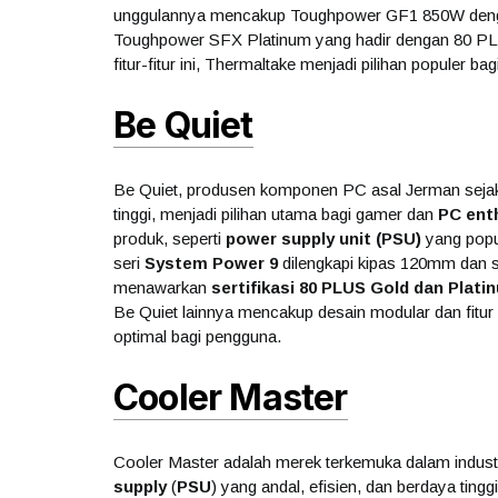
unggulannya mencakup Toughpower GF1 850W dengan 
Toughpower SFX Platinum yang hadir dengan 80 PLUS 
fitur-fitur ini, Thermaltake menjadi pilihan populer b
Be Quiet
Be Quiet, produsen komponen PC asal Jerman sejak 
tinggi, menjadi pilihan utama bagi gamer dan
PC ent
produk, seperti
power supply unit (PSU)
yang popul
seri
System Power 9
dilengkapi kipas 120mm dan se
menawarkan
sertifikasi 80 PLUS Gold dan Plati
Be Quiet lainnya mencakup desain modular dan fitu
optimal bagi pengguna.
Cooler Master
Cooler Master adalah merek terkemuka dalam indust
supply
(
PSU
) yang andal, efisien, dan berdaya tin