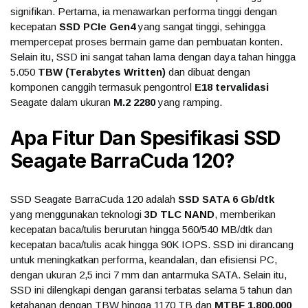
signifikan. Pertama, ia menawarkan performa tinggi dengan
kecepatan
SSD PCIe Gen4
yang sangat tinggi, sehingga
mempercepat proses bermain game dan pembuatan konten.
Selain itu, SSD ini sangat tahan lama dengan daya tahan hingga
5.050
TBW (Terabytes Written)
dan dibuat dengan
komponen canggih termasuk pengontrol
E18 tervalidasi
Seagate dalam ukuran
M.2 2280
yang ramping.
Apa Fitur Dan Spesifikasi SSD
Seagate BarraCuda 120?
SSD Seagate BarraCuda 120 adalah
SSD SATA 6 Gb/dtk
yang menggunakan teknologi
3D TLC NAND
, memberikan
kecepatan baca/tulis berurutan hingga 560/540 MB/dtk dan
kecepatan baca/tulis acak hingga 90K IOPS. SSD ini dirancang
untuk meningkatkan performa, keandalan, dan efisiensi PC,
dengan ukuran 2,5 inci 7 mm dan antarmuka SATA. Selain itu,
SSD ini dilengkapi dengan garansi terbatas selama 5 tahun dan
ketahanan dengan TBW hingga 1170 TB dan
MTBF 1.800.000