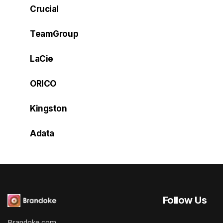
Crucial
TeamGroup
LaCie
ORICO
Kingston
Adata
Follow Us
Brandoke.com