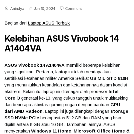
Anindya
Jun 10, 2024
Comment
Bagian dari
Laptop ASUS Terbaik
Kelebihan ASUS Vivobook 14
A1404VA
ASUS Vivobook 14 A1404VA
memiliki beberapa kelebihan
yang signifikan. Pertama, laptop ini telah mendapatkan
sertifikasi ketahanan militer Amerika Serikat
US MIL-STD 810H
,
yang menunjukkan keandalan dan ketahanannya dalam kondisi
ekstrem. Selain itu, laptop ini ditenagai oleh prosesor
Intel
Core i3
generasi ke-13, yang cukup tangguh untuk multitasking
dan beberapa aktivitas gaming ringan dengan bantuan
GPU
dari AMD Radeon
. Laptop ini juga dilengkapi dengan
storage
SSD NVMe PCIe
berkapasitas 512 GB dan RAM yang bisa
dipilih antara 8 GB atau 16 GB. Tambahan lainnya, ASUS
menyertakan
Windows 11 Home
,
Microsoft Office Home &