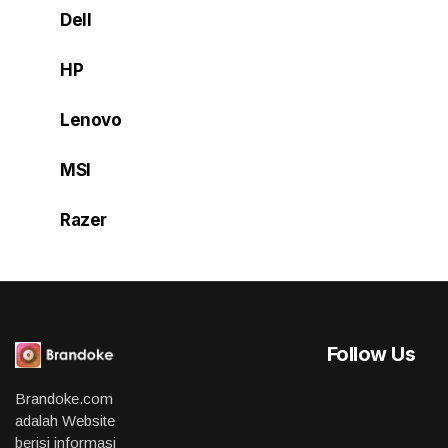
Dell
HP
Lenovo
MSI
Razer
Follow Us
Brandoke.com
adalah Website
berisi informasi