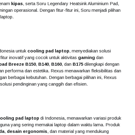
n enam
kipas
, serta Soru Legendary Heatsink Aluminium Pad,
ngan operasional. Dengan fitur-fitur ini, Soru menjadi pilihan
laptop.
ndonesia untuk
cooling pad laptop
, menyediakan solusi
fitur inovatif yang cocok untuk aktivitas
gaming
dan
pad Breeze B150
,
B140
,
B160
, dan
B175
dilengkapi dengan
n performa dan estetika. Rexus menawarkan fleksibilitas dan
an berbagai kebutuhan. Dengan berbagai pilihan ini, Rexus
solusi pendinginan yang canggih dan efisien.
ooling pad laptop
di Indonesia, menawarkan variasi produk
engguna yang sering memakai laptop dalam waktu lama. Produk
da
,
desain ergonomis
, dan material yang mendukung