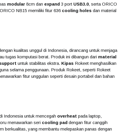
ipas
modular
8cm dan
expand
3 port
USB3.0
, serta ORICO
 ORICO NB15 memiliki fitur 636
cooling holes
dan material
dengan kualitas unggul di Indonesia, dirancang untuk menjaga
au tugas komputasi berat. Produk ini dibangun dari
material
 support
untuk stabilitas ekstra.
Kipas
Rokeet menghasilkan
guna selama penggunaan. Produk Rokeet, seperti Rokeet
nawarkan fitur unggulan seperti desain portabel dan bahan
r di Indonesia untuk mencegah
overheat
pada laptop,
 Soru menawarkan seri
cooling pad
dengan fitur canggih
minium berkualitas, yang membantu melepaskan panas dengan