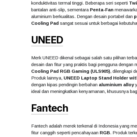
konduktivitas termal tinggi. Beberapa seri seperti
Twi
bantalan anti-slip, sementara
Penta-Fan
menawark
aluminium berkualitas. Dengan desain portabel dan
p
Cooling Pad
sangat sesuai untuk berbagai kebutuh
UNEED
Merk UNEED dikenal sebagai salah satu pilihan terba
desain dan fitur yang praktis bagi pengguna dengan m
Cooling Pad RGB Gaming (ULS905)
, dilengkapi d
Produk lainnya,
UNEED Laptop Stand Holder with
dengan kipas pendingin berbahan
aluminium alloy
y
ideal dan meningkatkan kenyamanan, khususnya bagi
Fantech
Fantech adalah merek terkenal di Indonesia yang m
fitur canggih seperti pencahayaan
RGB
. Produk ter