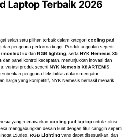
ad Laptop Terbaik 2026
agai salah satu pilihan terbaik dalam kategori
cooling pad
g dan pengguna performa tinggi. Produk unggulan seperti
ermoelectric
dan
RGB lighting
, serta
NYK Nemesis X5
s
dan panel kontrol kecepatan, menunjukkan inovasi dan
ya, variasi produk seperti
NYK Nemesis X8 ARTEMIS
emberikan pengguna fleksibilitas dalam mengatur
dan harga yang kompetitif, NYK Nemesis berhasil menarik
donesia yang menawarkan
cooling pad laptop
untuk solusi
eka menggabungkan desain kuat dengan fitur canggih seperti
hingga 150deg,
RGB Lighting
yang dapat disesuaikan, dan