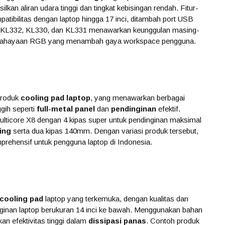
kan aliran udara tinggi dan tingkat kebisingan rendah. Fitur-
atibilitas dengan laptop hingga 17 inci, ditambah port USB
ti KL332, KL330, dan KL331 menawarkan keunggulan masing-
encahayaan RGB yang menambah gaya workspace pengguna.
produk
cooling pad laptop
, yang menawarkan berbagai
ggih seperti
full-metal panel
dan
pendinginan
efektif.
lticore X8 dengan 4 kipas super untuk pendinginan maksimal
ing
serta dua kipas 140mm. Dengan variasi produk tersebut,
rehensif untuk pengguna laptop di Indonesia.
cooling pad
laptop yang terkemuka, dengan kualitas dan
inan laptop berukuran 14 inci ke bawah. Menggunakan bahan
n efektivitas tinggi dalam
dissipasi panas
. Contoh produk