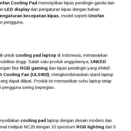
nfan Cooling Pad
menonjolkan kipas pendingin ganda dan
an
LED display
dan pengaturan kipas dengan bahan
engaturan kecepatan kipas
, model seperti
Unofan
an pengguna.
ik untuk
cooling pad laptop
di Indonesia, menawarkan
obilitas tinggi. Salah satu produk unggulannya,
UNEED
engan fitur
RGB gaming
dan kipas pendingin yang efektif.
 Cooling Fan (ULS902)
, mengkombinasikan stand laptop
ang dapat dilipat. Produk ini memastikan suhu laptop tetap
 pengguna sering bepergian.
enyediakan
cooling pad
laptop dengan desain modern dan
kenal meliputi NC20 dengan 10 spectrum
RGB lighting
dan 5