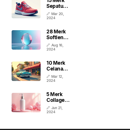
15 Merk
Sepatu
Sneaker
Mar 20,
Terbaik
2024
Di
Indonesia
28 Merk
Softlens
Terbaik
Aug 16,
Di
2024
Indonesia
10 Merk
Celana
Lokal
Mar 12,
Terbaik
2024
Di
Indonesia
5 Merk
Collagen
Stimulator
Jun 21,
Terbaik Di
2024
Indonesia