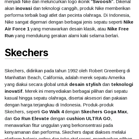
menjadi Nike dan meluncurkan logo ikonik "
Swoosh
". Dikenal
akan
inovasi
dan teknologi canggih, produk Nike memberikan
performa terbaik bagi atlet dan pecinta olahraga. Di Indonesia,
Nike sangat digemari dengan berbagai jenis sepatu seperti
Nike
Air Force 1
yang menawarkan desain klasik, atau
Nike Free
Run
yang mendukung gerakan alami kaki selama berlari.
Skechers
Skechers, didirikan pada tahun 1992 oleh Robert Greenberg di
Manhattan Beach, California, adalah merek sepatu Amerika
yang diakui secara global untuk
desain stylish
dan
teknologi
inovatif
. Merek ini menyediakan berbagai pilihan dari sepatu
kasual hingga sepatu olahraga, disertai aksesori dan pakaian
dengan harga terjangkau di Indonesia. Produk-produk
Skechers, seperti
Go Walk 4
dengan
Skechers Goga Max
,
dan
Go Run Elevate
dengan
cushion ULTRA GO
,
menawarkan fitur unggulan yang berkonsentrasi pada
kenyamanan dan performa. Skechers dapat diakses melalui
platform belanja online dan toko ritel resmi, memberikan pilihan