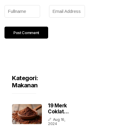
Kategori:
Makanan
19 Merk
Coklat
Bubuk
Aug 16,
Terbaik
2024
Di