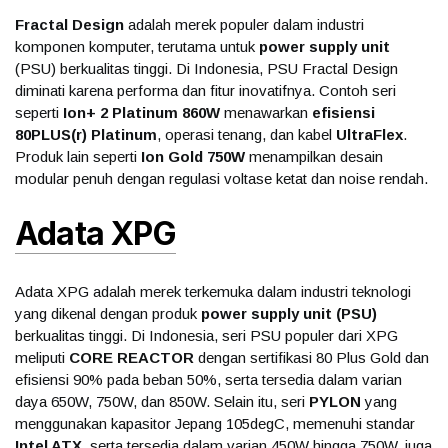
Fractal Design
adalah merek populer dalam industri
komponen komputer, terutama untuk
power supply unit
(PSU) berkualitas tinggi. Di Indonesia, PSU Fractal Design
diminati karena performa dan fitur inovatifnya. Contoh seri
seperti
Ion+ 2 Platinum 860W
menawarkan
efisiensi
80PLUS(r) Platinum
, operasi tenang, dan kabel
UltraFlex
.
Produk lain seperti
Ion Gold 750W
menampilkan desain
modular penuh dengan regulasi voltase ketat dan noise rendah.
Adata XPG
Adata XPG adalah merek terkemuka dalam industri teknologi
yang dikenal dengan produk
power supply unit (PSU)
berkualitas tinggi. Di Indonesia, seri PSU populer dari XPG
meliputi
CORE REACTOR
dengan sertifikasi 80 Plus Gold dan
efisiensi 90% pada beban 50%, serta tersedia dalam varian
daya 650W, 750W, dan 850W. Selain itu, seri
PYLON
yang
menggunakan kapasitor Jepang 105degC, memenuhi standar
Intel ATX
, serta tersedia dalam varian 450W hingga 750W, juga