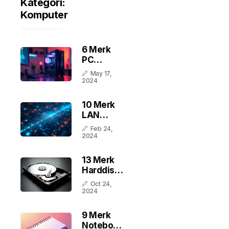
Kategori:
Komputer
6 Merk
PC
Gaming
May 17,
Terbaik
2024
Di
Indonesia
10 Merk
LAN
Tester
Feb 24,
Terbaik
2024
Di
Indonesia
13 Merk
Harddisk
Terbaik
Oct 24,
Di
2024
Indonesia
9 Merk
Notebook