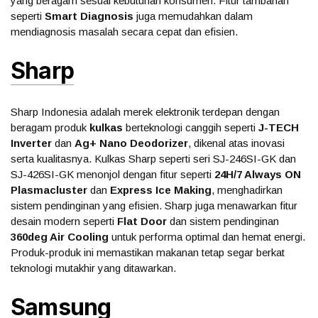
yang beragam sesuai kebutuhan konsumen. Fitur tambahan
seperti
Smart Diagnosis
juga memudahkan dalam
mendiagnosis masalah secara cepat dan efisien.
Sharp
Sharp Indonesia adalah merek elektronik terdepan dengan
beragam produk
kulkas
berteknologi canggih seperti
J-TECH
Inverter
dan
Ag+ Nano Deodorizer
, dikenal atas inovasi
serta kualitasnya. Kulkas Sharp seperti seri SJ-246SI-GK dan
SJ-426SI-GK menonjol dengan fitur seperti
24H/7 Always ON
Plasmacluster
dan
Express Ice Making
, menghadirkan
sistem pendinginan yang efisien. Sharp juga menawarkan fitur
desain modern seperti
Flat Door
dan sistem pendinginan
360deg Air Cooling
untuk performa optimal dan hemat energi.
Produk-produk ini memastikan makanan tetap segar berkat
teknologi mutakhir yang ditawarkan.
Samsung