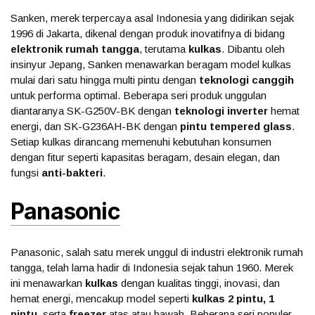
Sanken, merek terpercaya asal Indonesia yang didirikan sejak
1996 di Jakarta, dikenal dengan produk inovatifnya di bidang
elektronik rumah tangga
, terutama
kulkas
. Dibantu oleh
insinyur Jepang, Sanken menawarkan beragam model kulkas
mulai dari satu hingga multi pintu dengan
teknologi canggih
untuk performa optimal. Beberapa seri produk unggulan
diantaranya SK-G250V-BK dengan
teknologi inverter
hemat
energi, dan SK-G236AH-BK dengan
pintu tempered glass
.
Setiap kulkas dirancang memenuhi kebutuhan konsumen
dengan fitur seperti kapasitas beragam, desain elegan, dan
fungsi
anti-bakteri
.
Panasonic
Panasonic, salah satu merek unggul di industri elektronik rumah
tangga, telah lama hadir di Indonesia sejak tahun 1960. Merek
ini menawarkan
kulkas
dengan kualitas tinggi, inovasi, dan
hemat energi, mencakup model seperti
kulkas 2 pintu, 1
pintu
, serta
freezer
atas atau bawah. Beberapa seri populer