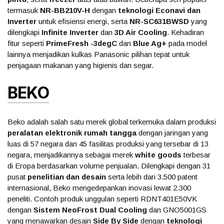
termasuk
NR-BB210V-H
dengan
teknologi Econavi dan
Inverter
untuk efisiensi energi, serta
NR-SC631BWSD
yang
dilengkapi
Infinite Inverter
dan
3D Air Cooling
. Kehadiran
fitur seperti
PrimeFresh -3degC
dan
Blue Ag+
pada model
lainnya menjadikan kulkas Panasonic pilihan tepat untuk
penjagaan makanan yang higienis dan segar.
BEKO
Beko adalah salah satu merek global terkemuka dalam produksi
peralatan elektronik rumah tangga
dengan jaringan yang
luas di 57 negara dan 45 fasilitas produksi yang tersebar di 13
negara, menjadikannya sebagai merek
white goods
terbesar
di Eropa berdasarkan volume penjualan. Dilengkapi dengan 31
pusat
penelitian dan desain
serta lebih dari 3.500 patent
internasional, Beko mengedepankan inovasi lewat 2.300
peneliti. Contoh produk unggulan seperti RDNT401E50VK
dengan
Sistem NeoFrost Dual Cooling
dan GNO5001GS
yang menawarkan desain
Side By Side
dengan
teknologi