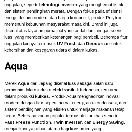
unggulan, seperti
teknologi inverter
yang menghemat listrik
dan sistem pendinginan merata. Dengan fokus pada efisiensi
energi, desain modern, dan harga kompetitif, produk Polytron
memenuhi kebutuhan masyarakat masa kini. Brand ini juga
dikenal atas layanan purna jual yang andal dan jaringan servis
luas, yang memberikan ketenangan bagi pembeli. Beberapa fitur
unggulan lainnya termasuk
UV Fresh
dan
Deodorizer
untuk
kebersihan dan kesegaran udara di dalam kulkas.
Aqua
Merek
Aqua
dari Jepang dikenal luas sebagai salah satu
pemimpin dalam industri
elektronik
di Indonesia, terutama
dalam produksi
kulkas
. Produk Aqua menghadirkan inovasi
modern dengan fitur seperti hemat energi, anti-kondensasi, dan
sistem pendinginan yang efisien untuk menjaga makanan tetap
segar. Beberapa varian populer termasuk fitur khas seperti
Fast Freeze Function
,
Twin Inverter
, dan
Energy Saving
,
menjadikannya pilihan utama bagi konsumen yang