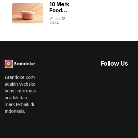
10 Merk
Food
Container
Jan 12,
MPASI
2024
Terbaik Di
Indonesia
Follow Us
Brandoke.com
adalah Website
berisi informasi
produk dan
merk terbaik di
Indonesia