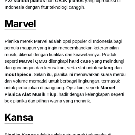
P22 school pianos
dan
GB1K pianos
yang diproduksi di
Indonesia dengan fitur teknologi canggih.
Marvel
Pianika merek Marvel adalah opsi populer di Indonesia bagi
pemula maupun yang ingin mengembangkan keterampilan
musik, dikenal dengan kualitas dan keawetannya. Produk
seperti
Marvel QM33
dilengkapi
hard case
yang melindungi
dari guncangan dan kerusakan, serta slot untuk
selang
dan
mouthpiece
. Selain itu, pianika ini menawarkan suara merdu
dan volume memadai untuk berbagai lingkungan, termasuk
untuk pertunjukan di panggung. Opsi lain, seperti
Marvel
Pianica Alat Musik Tiup
, hadir dengan kelengkapan seperti
box pianika dan pilihan warna yang menarik.
Kansa
Pianika Kansa
adalah salah satu merek terkemuka di