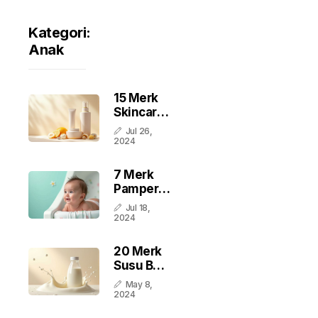
Kategori:
Anak
15 Merk
Skincare
Bayi
Jul 26,
Terbaik
2024
Di
Indonesia
7 Merk
Pampers
Newborn
Jul 18,
Terbaik
2024
Di
Indonesia
20 Merk
Susu Bayi
Terbaik
May 8,
Di
2024
Indonesia