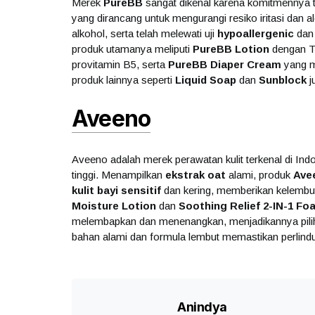
Merek
PureBB
sangat dikenal karena komitmennya t
yang dirancang untuk mengurangi resiko iritasi dan a
alkohol, serta telah melewati uji
hypoallergenic
dan 
produk utamanya meliputi
PureBB Lotion
dengan Tr
provitamin B5, serta
PureBB Diaper Cream
yang 
produk lainnya seperti
Liquid Soap
dan
Sunblock
j
Aveeno
Aveeno adalah merek perawatan kulit terkenal di In
tinggi. Menampilkan
ekstrak oat
alami, produk
Ave
kulit bayi sensitif
dan kering, memberikan kelembuta
Moisture Lotion
dan
Soothing Relief 2-IN-1 
melembapkan dan menenangkan, menjadikannya pilihan
bahan alami dan formula lembut memastikan perlindun
Anindya