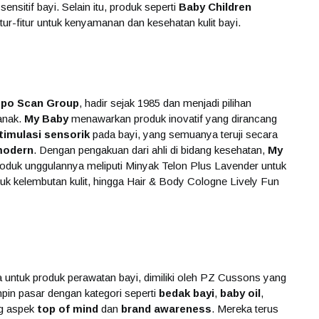
nsitif bayi. Selain itu, produk seperti
Baby Children
ur-fitur untuk kenyamanan dan kesehatan kulit bayi.
po Scan Group
, hadir sejak 1985 dan menjadi pilihan
anak.
My Baby
menawarkan produk inovatif yang dirancang
timulasi sensorik
pada bayi, yang semuanya teruji secara
modern
. Dengan pengakuan dari ahli di bidang kesehatan,
My
oduk unggulannya meliputi Minyak Telon Plus Lavender untuk
k kelembutan kulit, hingga Hair & Body Cologne Lively Fun
 untuk produk perawatan bayi, dimiliki oleh PZ Cussons yang
pin pasar dengan kategori seperti
bedak bayi
,
baby oil
,
ng aspek
top of mind
dan
brand awareness
. Mereka terus