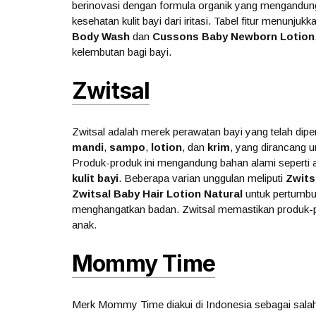
berinovasi dengan formula organik yang mengandu
kesehatan kulit bayi dari iritasi. Tabel fitur menunju
Body Wash
dan
Cussons Baby Newborn Lotion
kelembutan bagi bayi.
Zwitsal
Zwitsal adalah merek perawatan bayi yang telah di
mandi
,
sampo
,
lotion
, dan
krim
, yang dirancang u
Produk-produk ini mengandung bahan alami seperti a
kulit bayi
. Beberapa varian unggulan meliputi
Zwits
Zwitsal Baby Hair Lotion Natural
untuk pertumbu
menghangatkan badan. Zwitsal memastikan produk-pr
anak.
Mommy Time
Merk Mommy Time diakui di Indonesia sebagai salah 